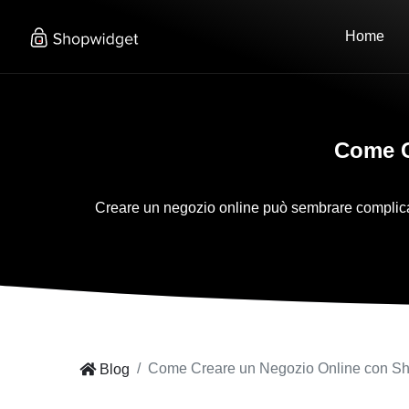
Home
Come C
Creare un negozio online può sembrare complicat
Come Creare un Negozio Online con S
Blog