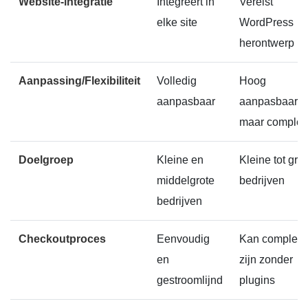
Website-integratie
Integreert in
Vereist
elke site
WordPress
herontwerp
Aanpassing/Flexibiliteit
Volledig
Hoog
aanpasbaar
aanpasbaar
maar complex
Doelgroep
Kleine en
Kleine tot gro
middelgrote
bedrijven
bedrijven
Checkoutproces
Eenvoudig
Kan complex
en
zijn zonder
gestroomlijnd
plugins