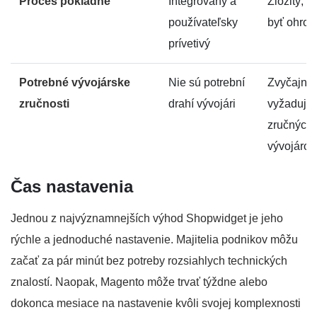
Proces pokladne
Integrovaný a
Zložitý, 
používateľsky
byť ohrom
prívetivý
Potrebné vývojárske
Nie sú potrební
Zvyčajne
zručnosti
drahí vývojári
vyžaduje
zručných
vývojárov
Čas nastavenia
Jednou z najvýznamnejších výhod Shopwidget je jeho
rýchle a jednoduché nastavenie. Majitelia podnikov môžu
začať za pár minút bez potreby rozsiahlych technických
znalostí. Naopak, Magento môže trvať týždne alebo
dokonca mesiace na nastavenie kvôli svojej komplexnosti