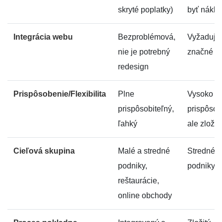
skryté poplatky)
byť nákla
Integrácia webu
Bezproblémová,
Vyžaduje
nie je potrebný
značné ús
redesign
Prispôsobenie/Flexibilita
Plne
Vysoko
prispôsobiteľný,
prispôsob
ľahký
ale zložit
Cieľová skupina
Malé a stredné
Stredné a
podniky,
podniky
reštaurácie,
online obchody