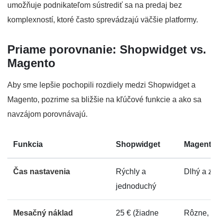
umožňuje podnikateľom sústrediť sa na predaj bez
komplexností, ktoré často sprevádzajú väčšie platformy.
Priame porovnanie: Shopwidget vs.
Magento
Aby sme lepšie pochopili rozdiely medzi Shopwidget a
Magento, pozrime sa bližšie na kľúčové funkcie a ako sa
navzájom porovnávajú.
Funkcia
Shopwidget
Magento
Čas nastavenia
Rýchly a
Dlhý a zlo
jednoduchý
Mesačný náklad
25 € (žiadne
Rôzne, m