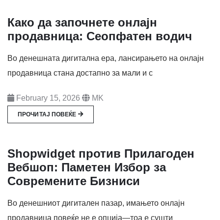
Како да започнете онлајн
продавница: Сеопфатен водич
Во денешната дигитална ера, лансирањето на онлајн
продавница стана достапно за мали и с
February 15, 2026
MK
ПРОЧИТАЈ ПОВЕЌЕ
Shopwidget против Прилагоден
Вебшоп: Паметен Избор за
Современите Бизниси
Во денешниот дигитален пазар, имањето онлајн
продавница повеќе не е опција—тоа е сушти