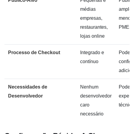
Público-Alvo
Pequenas e
Públic
médias
amplo,
empresas,
menos 
restaurantes,
PMEs
lojas online
Processo de Checkout
Integrado e
Pode e
contínuo
config
adicion
Necessidades de
Nenhum
Pode e
Desenvolvedor
desenvolvedor
experti
caro
técnica
necessário