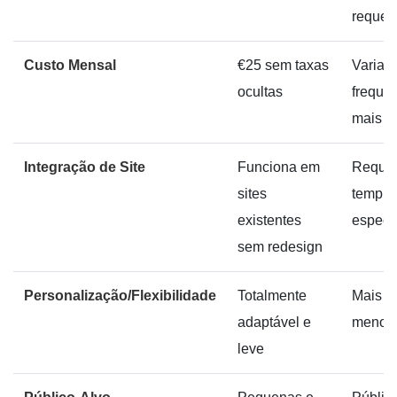
requer
Custo Mensal
€25 sem taxas
Varia,
ocultas
freque
mais al
Integração de Site
Funciona em
Reque
sites
templa
existentes
específ
sem redesign
Personalização/Flexibilidade
Totalmente
Mais rí
adaptável e
menos f
leve